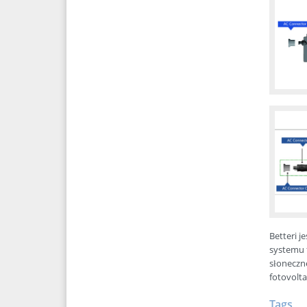
Betteri j
systemu 
słoneczn
fotovolta
Tags