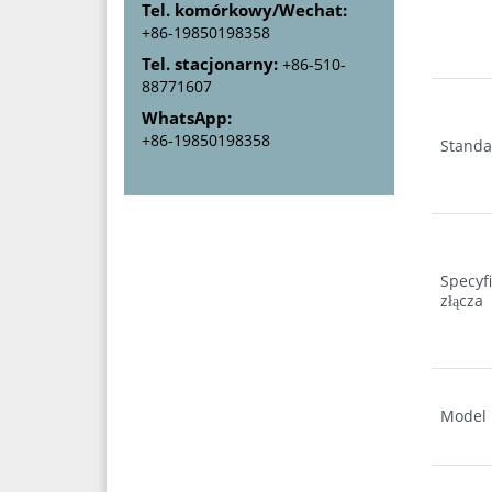
Tel. komórkowy/Wechat:
+86-19850198358
Tel. stacjonarny:
+86-510-
88771607
WhatsApp:
+86-19850198358
Standa
Specyfi
złącza
Model