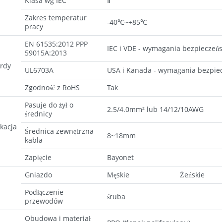
Klasa wg IEC
Ⅱ
Zakres temperatur
-40℃~+85℃
pracy
EN 61535:2012 PPP
IEC i VDE - wymagania bezpieczeńs
59015A:2013
rdy
UL6703A
USA i Kanada - wymagania bezpiec
Zgodność z RoHS
Tak
Pasuje do żył o
2.5/4.0mm² lub 14/12/10AWG
średnicy
kacja
Średnica zewnętrzna
8~18mm
kabla
Zapięcie
Bayonet
Gniazdo
Męskie
Żeńskie
Podłączenie
śruba
przewodów
Obudowa i materiał