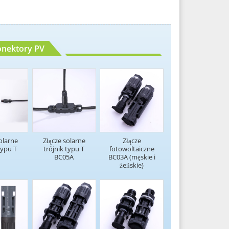
onektory PV
olarne
Złącze solarne
Złącze
ypu T
trójnik typu T
fotowoltaiczne
BC05A
BC03A (męskie i
żeńskie)