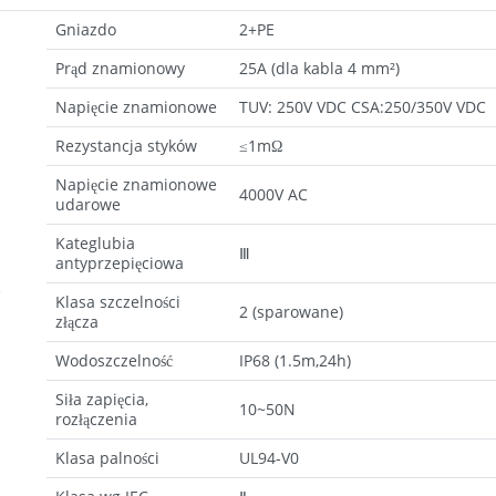
Gniazdo
2+PE
Prąd znamionowy
25A (dla kabla 4 mm²)
Napięcie znamionowe
TUV: 250V VDC CSA:250/350V VDC
Rezystancja styków
≤1mΩ
Napięcie znamionowe
4000V AC
udarowe
Kateglubia
Ⅲ
antyprzepięciowa
e
Klasa szczelności
2 (sparowane)
złącza
Wodoszczelność
IP68 (1.5m,24h)
Siła zapięcia,
10~50N
rozłączenia
Klasa palności
UL94-V0