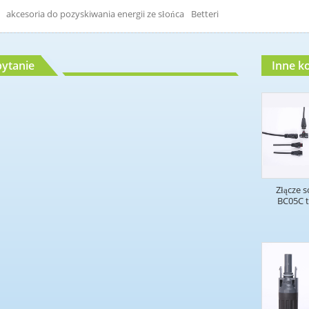
akcesoria do pozyskiwania energii ze słońca
Betteri
ytanie
Inne k
Złącze s
BC05C t