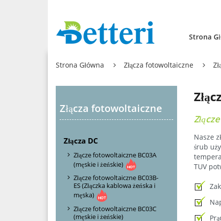
Strona G
Strona Główna
Złącza fotowoltaiczne
Zł
Złąc
Złącza fotowoltaiczne
Złącze
Nasze zł
Złącza DC
śrub uży
Złącze fotowoltaiczne BC03A
temperat
(męskie i żeńskie)
TUV potw
Złącze fotowoltaiczne BC03B-
ES (Złączka kablowa żeńska i
Zak
męska)
Nap
Złącze fotowoltaiczne BC03C
(męskie i żeńskie)
Prą