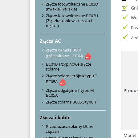
Złącze fotowoltaiczne BC03D
Gni
(męskie i żeńskie)
Złącze fotowoltaiczne BC03H
Wod
(Złączka kablowa żeńska i
męska)
Pas
Zew
Złącza AC
Złącza okrągłe BC01
(trójstykowe - 3 PIN)
BC01B Trzypinowe złącze
solarne
Złącze solarne trójnik typu T
BC05A
Złącze odgałęźne T typu M
Produ
BC05A
Złącze solarne BC05C typu T
Złącza i kable
Przedłużacz solarny DC ze
złączami
Model
Przedłużacz solarny AC ze