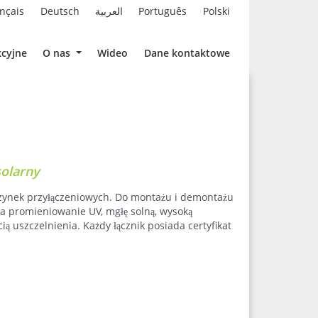
nçais
Deutsch
العربية
Português
Polski
cyjne
O nas
Wideo
Dane kontaktowe
solarny
krzynek przyłączeniowych. Do montażu i demontażu
na promieniowanie UV, mgłę solną, wysoką
ią uszczelnienia. Każdy łącznik posiada certyfikat