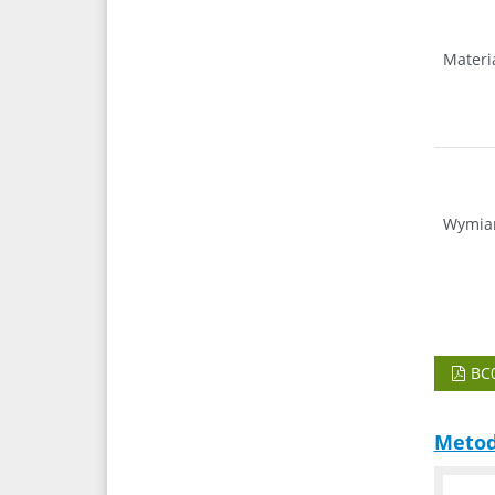
Materi
Wymia
BC
Metod