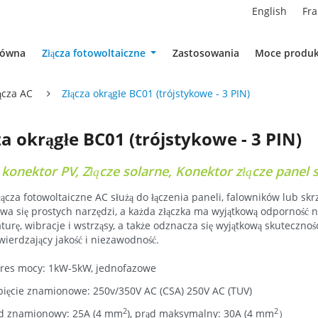
English
Fra
łówna
Złącza fotowoltaiczne
Zastosowania
Moce produk
ącza AC
Złącza okrągłe BC01 (trójstykowe - 3 PIN)
za okrągłe BC01 (trójstykowe - 3 PIN)
 konektor PV, Złącze solarne, Konektor złącze panel 
ącza fotowoltaiczne AC służą do łączenia paneli, falowników lub s
wa się prostych narzędzi, a każda złączka ma wyjątkową odporność 
urę, wibracje i wstrząsy, a także odznacza się wyjątkową skutecznośc
ierdzający jakość i niezawodność.
res mocy: 1kW-5kW, jednofazowe
ięcie znamionowe: 250v/350V AC (CSA) 250V AC (TUV)
2
2
d znamionowy: 25A (4 mm
), prąd maksymalny: 30A (4 mm
）