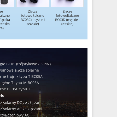
ze
Złącze
Złącze
aiczne
fotowoltaiczne
fotowoltaiczne
łączka
BC03C (męskie i
BC03D (męskie i
eńska i
żeńskie)
żeńskie)
ka)
ągłe BC01 (trójstykowe - 3 PIN)
ypinowe złącze solarne
arne trójnik typu T BC05A
gałęźne T typu M BC05A
arne BC05C typu T
ble
z solarny DC ze złączami
z solarny AC ze złączami
rzyłączeniowy AC