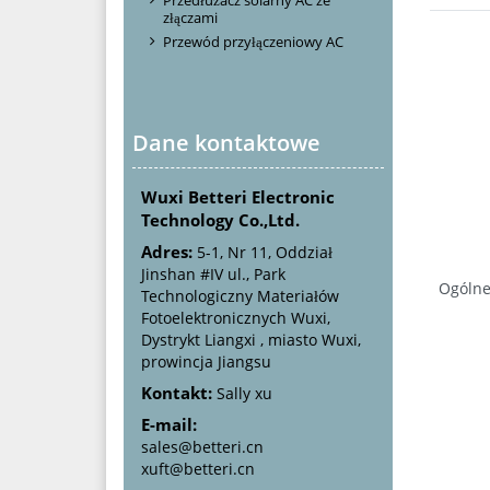
złączami
Przewód przyłączeniowy AC
Dane kontaktowe
Wuxi Betteri Electronic
Technology Co.,Ltd.
Adres:
5-1, Nr 11, Oddział
Jinshan #IV ul., Park
Ogóln
Technologiczny Materiałów
Fotoelektronicznych Wuxi,
Dystrykt Liangxi , miasto Wuxi,
prowincja Jiangsu
Kontakt:
Sally xu
E-mail:
sales@betteri.cn
xuft@betteri.cn