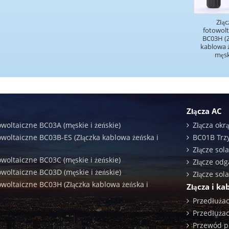
Złąc
fotowolt
BC03H (Z
kablowa ż
męs
Złącza AC
owoltaiczne BC03A (męskie i żeńskie)
Złącza okr
owoltaiczne BC03B-ES (Złączka kablowa żeńska i
BC01B Trz
Złącze sol
owoltaiczne BC03C (męskie i żeńskie)
Złącze od
owoltaiczne BC03D (męskie i żeńskie)
Złącze sol
owoltaiczne BC03H (Złączka kablowa żeńska i
Złącza i ka
Przedłużac
Przedłużac
Przewód p