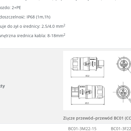
ozdo: 2+PE
oszczelność: IP68 (1m,1h)
2
uje do żył o średnicy: 2.5/4.0 mm
2
nętrzna średnica kabla: 8-18mm
kty
Złącze przewód–przewód BC01 (CC
BC01-3M22-15
BC01-3F22