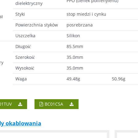
PPO (tlenek polifenylenu)
dielektryczny
Styki
stop miedzi i cynku
ał
Powierzchnia styków
posrebrzana
Uszczelka
Silikon
Długość
85.5mm
Szerokość
35.0mm
ry
Wysokość
35.0mm
Waga
49.48g
50.96g
01TUV
BC01CSA
y okablowania