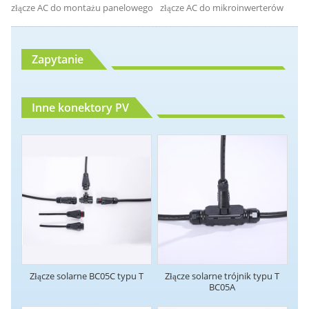
złącze AC do montażu panelowego
złącze AC do mikroinwerterów
Zapytanie
Inne konektory PV
Złącze solarne BC05C typu T
Złącze solarne trójnik typu T
BC05A