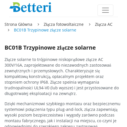
Strona Główna
Złącza fotowoltaiczne
Złącza AC
BC01B Trzypinowe złącze solarne
BC01B Trzypinowe złącze solarne
Złącze solarne to trójpinowe niskoprądowe złącze AC
300V/16A, zaprojektowane do niezawodnych zastosowań
zewnętrznych i przemysłowych. Charakteryzuje się
kompaktową konstrukcją, opłacalnym projektem oraz
stopniem ochrony IP68. Złącze spełnia wymagania
trudnopalności UL94-V0 (lub wyższe) i jest przystosowane do
długotrwałej eksploatacji na zewnątrz.
Dzięki mechanizmowi szybkiego montażu oraz bezpiecznemu
systemowi połączenia typu plug-and-lock, złącza zapewniają
wysoki poziom bezpieczeństwa i wygody zarówno podczas
montażu fabrycznego, jak i instalacji na miejscu, co czyni je
odpowiednimi do szerokiego zakresu zastosowań.