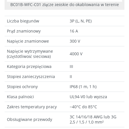
BC01B-WFC-C01 złącze żeńskie do okablowania w terenie
Liczba biegunów
3P (L, N, PE)
Prąd znamionowy
16 A
Napięcie znamionowe
300 V
Napięcie wytrzymywane
4000 V
(częstotliwość sieciowa)
Kategoria przepięciowa
III
Stopień zanieczyszczenia
II
Stopień ochrony
IP68 (1 m, 1 h)
Klasa palności
UL94-V0 lub wyższa
Zakres temperatury pracy
−40°C do 85°C
3C 14/16/18 AWG lub 3G
Obsługiwane przewody
2,5 / 1,5 / 1,0 mm²