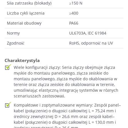
Siła zatrzasku (blokady)
≥150 N
Liczba cykli łączenia
≥400
Materiał obudowy
PA66
Normy
UL6703A, IEC 61984
Zgodność
RoHS, odporność na UV
Charakterystyla
Wiele konfiguracji złączy: Seria złączy obejmuje złącza
męskie do montażu panelowego, złącza żeńskie do
montażu panelowego, złącza męskie do okablowania w
terenie oraz złącza żeńskie do okablowania w terenie,
umożliwiając elastyczną integrację systemów w różnych
scenariuszach zastosowań.
Kompaktowe i zoptymalizowane wymiary: Zespół panel–
kabel (połączenie) o długości całkowitej L = 75,24 mm i
średnicy zewnętrznej D = 26,6 mm oraz zespół kabel–
kabel (połączenie) o długości całkowitej L = 130,0 mm i
średnicy zewnętrznej D = 26,6 mm.