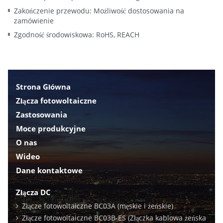
Zakończenie przewodu: Możliwość dostosowania na
zamówienie
Zgodność środowiskowa: RoHS, REACH
Strona Główna
Złącza fotowoltaiczne
Zastosowania
Moce produkcyjne
O nas
Wideo
Dane kontaktowe
Złącza DC
Złącze fotowoltaiczne BC03A (męskie i żeńskie)
Złącze fotowoltaiczne BC03B-ES (Złączka kablowa żeńska