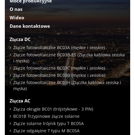
Moce produkcyjne
O nas
Wideo
Dane kontaktowe
Złącza DC
Złącze fotowoltaiczne BC03A (męskie i żeńskie)
Złącze fotowoltaiczne BC03B-ES (Złączka kablowa żeńska
i męska)
Złącze fotowoltaiczne BC03C (męskie i żeńskie)
Złącze fotowoltaiczne BC03D (męskie i żeńskie)
Złącze fotowoltaiczne BC03H (Złączka kablowa żeńska i
męska)
Złącza AC
Złącza okrągłe BC01 (trójstykowe - 3 PIN)
BC01B Trzypinowe złącze solarne
Złącze solarne trójnik typu T BC05A
Złącze odgałęźne T typu M BC05A