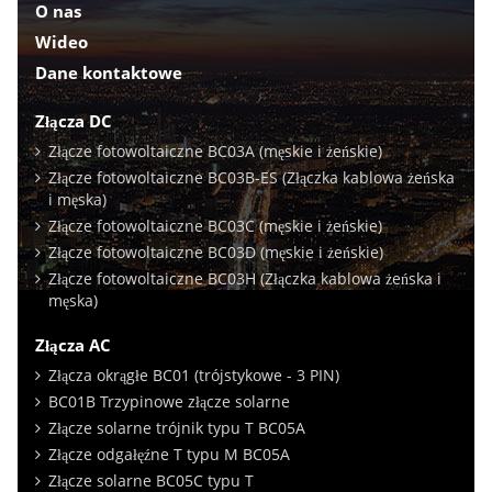
O nas
Wideo
Dane kontaktowe
Złącza DC
Złącze fotowoltaiczne BC03A (męskie i żeńskie)
Złącze fotowoltaiczne BC03B-ES (Złączka kablowa żeńska
i męska)
Złącze fotowoltaiczne BC03C (męskie i żeńskie)
Złącze fotowoltaiczne BC03D (męskie i żeńskie)
Złącze fotowoltaiczne BC03H (Złączka kablowa żeńska i
męska)
Złącza AC
Złącza okrągłe BC01 (trójstykowe - 3 PIN)
BC01B Trzypinowe złącze solarne
Złącze solarne trójnik typu T BC05A
Złącze odgałęźne T typu M BC05A
Złącze solarne BC05C typu T